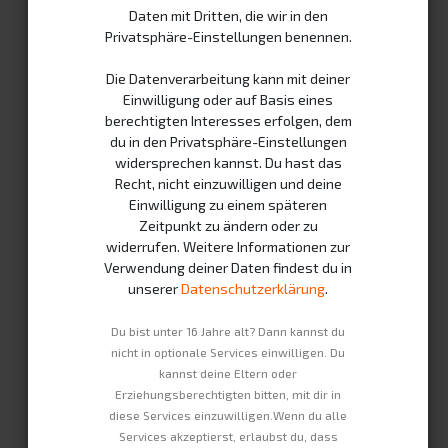
Daten mit Dritten, die wir in den
daran setzen, uns so schnell wie möglich mit dir in
Privatsphäre-Einstellungen benennen.
Verbindung zu setzen.
Die Datenverarbeitung kann mit deiner
Dein Name
*
Einwilligung oder auf Basis eines
berechtigten Interesses erfolgen, dem
du in den Privatsphäre-Einstellungen
widersprechen kannst. Du hast das
Recht, nicht einzuwilligen und deine
Telefonnummer
Einwilligung zu einem späteren
Zeitpunkt zu ändern oder zu
widerrufen. Weitere Informationen zur
Verwendung deiner Daten findest du in
Deine E-Mail
*
unserer
Datenschutzerklärung
.
Du bist unter 16 Jahre alt? Dann kannst du
nicht in optionale Services einwilligen. Du
Firma
kannst deine Eltern oder
Erziehungsberechtigten bitten, mit dir in
diese Services einzuwilligen.Wenn du alle
Services akzeptierst, erlaubst du, dass