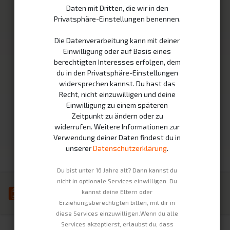
Unsere Produkte
Infrastruktur
Daten mit Dritten, die wir in den
Privatsphäre-Einstellungen benennen.
Swobee Station
Partner
Die Datenverarbeitung kann mit deiner
Mietakkus
Wie es funktioniert
Einwilligung oder auf Basis eines
Fahrzeuge
Nachhaltigkeit
berechtigten Interesses erfolgen, dem
du in den Privatsphäre-Einstellungen
Unternehmen
Rechtliches
widersprechen kannst. Du hast das
Recht, nicht einzuwilligen und deine
Kontakt
Impressum
Einwilligung zu einem späteren
Über Uns
Datenschutzerklärung
Zeitpunkt zu ändern oder zu
widerrufen. Weitere Informationen zur
Jobs
AGBs
Verwendung deiner Daten findest du in
Widerrufsbelehrung
unserer
Datenschutzerklärung
.
Du bist unter 16 Jahre alt? Dann kannst du
nicht in optionale Services einwilligen. Du
kannst deine Eltern oder
Erziehungsberechtigten bitten, mit dir in
diese Services einzuwilligen.Wenn du alle
Copyright © Swobbee GmbH
Deutsch
Services akzeptierst, erlaubst du, dass