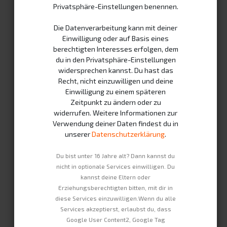
Privatsphäre-Einstellungen benennen.
Die Datenverarbeitung kann mit deiner
Einwilligung oder auf Basis eines
berechtigten Interesses erfolgen, dem
du in den Privatsphäre-Einstellungen
widersprechen kannst. Du hast das
GreenPack
Recht, nicht einzuwilligen und deine
Einwilligung zu einem späteren
Zeitpunkt zu ändern oder zu
Abrechnung: Monatliches Abonnement
widerrufen. Weitere Informationen zur
Verwendung deiner Daten findest du in
59,90
€
unserer
Datenschutzerklärung
.
Du bist unter 16 Jahre alt? Dann kannst du
Mehrwertsteuer ist nicht inbegriffen
nicht in optionale Services einwilligen. Du
kannst deine Eltern oder
Mietdauer
Erziehungsberechtigten bitten, mit dir in
diese Services einzuwilligen.Wenn du alle
Services akzeptierst, erlaubst du, dass
Google User Content2, Google Tag
+
+
3 Monate
12 Monate
16,80
€
8,80
€