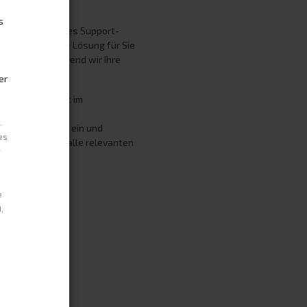
s
d unser engagiertes Support-
ige und effektive Lösung für Sie
nig Geduld, während wir Ihre
er
Tickets jederzeit im
.
 Ihr Kundenkonto ein und
es
 Dort finden Sie alle relevanten
r
hrem Anliegen.
e
,
e