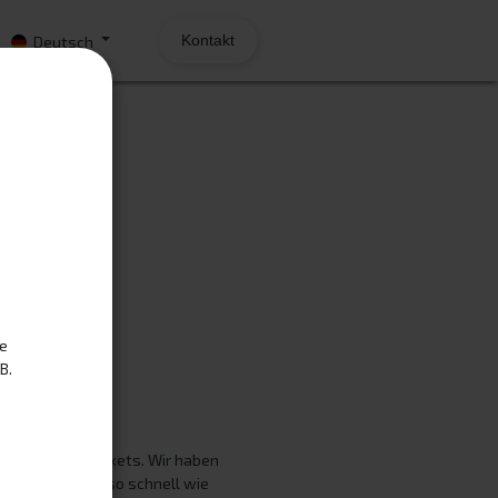
Kontakt
Deutsch
icket
h
t!
te
B.
ter Kunde,
Ihres Support-Tickets. Wir haben
en daran, Ihnen so schnell wie