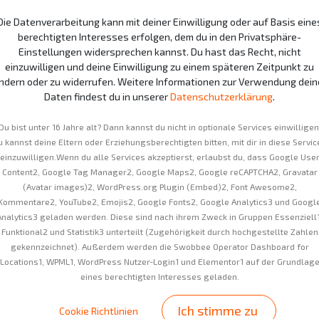
möglich zu helfen.
Die Datenverarbeitung kann mit deiner Einwilligung oder auf Basis eine
Ihr Anliegen ist uns wichtig, un
berechtigten Interesses erfolgen, dem du in den Privatsphäre-
Team setzt alles daran, eine züg
Einstellungen widersprechen kannst. Du hast das Recht, nicht
zu finden. Bitte haben Sie ein we
einzuwilligen und deine Einwilligung zu einem späteren Zeitpunkt zu
Anfrage bearbeiten.
ndern oder zu widerrufen. Weitere Informationen zur Verwendung dein
Daten findest du in unserer
Datenschutzerklärung
.
Sie können den Fortschritt Ihres 
Kundenkonto verfolgen.
Du bist unter 16 Jahre alt? Dann kannst du nicht in optionale Services einwilligen
Hierzu loggen Sie sich einfach in
u kannst deine Eltern oder Erziehungsberechtigten bitten, mit dir in diese Servic
navigieren zum Bereich "Tickets".
einzuwilligen.Wenn du alle Services akzeptierst, erlaubst du, dass Google Use
Informationen und Updates zu I
Content2, Google Tag Manager2, Google Maps2, Google reCAPTCHA2, Gravatar
(Avatar images)2, WordPress.org Plugin (Embed)2, Font Awesome2,
Mit freundlichen Grüßen,
Kommentare2, YouTube2, Emojis2, Google Fonts2, Google Analytics3 und Googl
Swobbee Support-Team
Analytics3 geladen werden. Diese sind nach ihrem Zweck in Gruppen Essenziell1
Funktional2 und Statistik3 unterteilt (Zugehörigkeit durch hochgestellte Zahlen
gekennzeichnet). Außerdem werden die Swobbee Operator Dashboard for
Locations1, WPML1, WordPress Nutzer-Login1 und Elementor1 auf der Grundlag
eines berechtigten Interesses geladen.
Ich stimme zu
Cookie Richtlinien