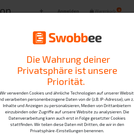
0
Anmelden
Warenkorb
Support-T
Die Wahrung deiner
Privatsphäre ist unsere
erfolgreic
Priorität.
eingereich
ir verwenden Cookies und ähnliche Technologien auf unserer Websi
nd verarbeiten personenbezogene Daten von dir (z.B. IP-Adresse), um z.
Inhalte und Anzeigen zu personalisieren, Medien von Drittanbietern
einzubinden oder Zugriffe auf unsere Website zu analysieren. Die
Sehr geehrte Kundin, sehr geehr
Datenverarbeitung kann auch erst in Folge gesetzter Cookies
vielen Dank für die Einreichung 
stattfinden. Wir teilen diese Daten mit Dritten, die wir in den
Ihre Anfrage erhalten und arbeit
Privatsphäre-Einstellungen benennen.